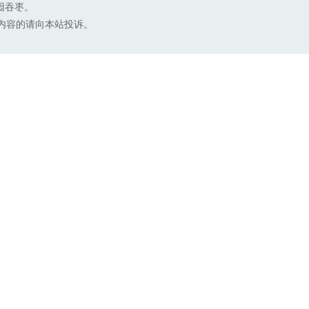
囵吞枣。
内容的请向本站投诉。