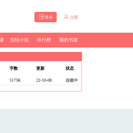
登录
注册
著
完结小说
排行榜
我的书架
字数
更新
状态
5175K
22-10-08
连载中