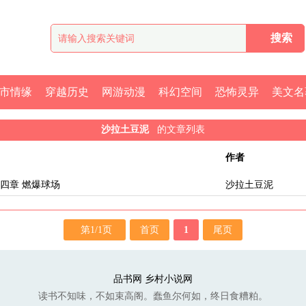
市情缘
穿越历史
网游动漫
科幻空间
恐怖灵异
美文名
沙拉土豆泥
的文章列表
作者
四章 燃爆球场
沙拉土豆泥
第1/1页
首页
1
尾页
品书网
乡村小说网
读书不知味，不如束高阁。蠢鱼尔何如，终日食糟粕。