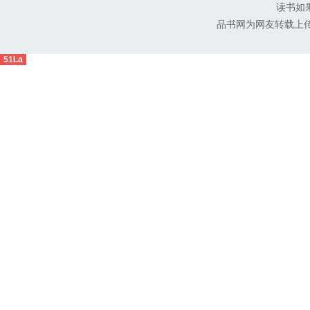
读书如
品书网为网友转载上
51La