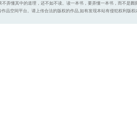
果不弄懂其中的道理，还不如不读。读一本书，要弄懂一本书，而不是囫
传作品空间平台。请上传合法的版权的作品,如有发现本站有侵犯权利版权